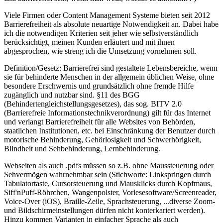
Viele Firmen oder Content Management Systeme bieten seit 2012
Barrierefreiheit als absolute neuartige Notwendigkeit an. Dabei habe
ich die notwendigen Kriterien seit jeher wie selbstverständlich
berücksichtigt, meinen Kunden erläutert und mit ihnen
abgesprochen, wie streng ich die Umsetzung vornehmen soll.
Definition/Gesetz: Barrierefrei sind gestaltete Lebensbereiche, wenn
sie für behinderte Menschen in der allgemein üblichen Weise, ohne
besondere Erschwernis und grundsätzlich ohne fremde Hilfe
zugänglich und nutzbar sind. §11 des BGG
(Behindertengleichstellungsgesetzes), das sog. BITV 2.0
(Barrierefreie Informationstechnikverordnung) gilt für das Internet
und verlangt Barrierefreiheit für alle Websites von Behörden,
staatlichen Institutionen, etc. bei Einschränkung der Benutzer durch
motorische Behinderung, Gehörlosigkeit und Schwerhörigkeit,
Blindheit und Sehbehinderung, Lernbehinderung.
Webseiten als auch .pdfs müssen so z.B. ohne Maussteuerung oder
Sehvermögen wahrnehmbar sein (Stichworte: Linkspringen durch
Tabulatortaste, Cursorsteuerung und Mausklicks durch Kopfmaus,
Siff'nPuff-Röhrchen, Wangenpolster, Vorlesesoftware/Screenreader,
Voice-Over (iOS), Braille-Zeile, Sprachsteuerung, ...diverse Zoom-
und Bildschirmeinstellungen dürfen nicht konterkariert werden).
Hinzu kommen Varianten in einfacher Sprache als auch