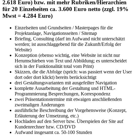
2.618 Euro) bzw. mit mehr Rubriken/Hierarchien
für 20 Einzelseiten ca. 3.600 Euro netto (zzgl. 19%
Mwst = 4.284 Euro)
Einzelseiten und Grundseiten / Masterpages für die
Projektanlage, Navigationsseiten / Sitemap
Briefing, Consulting (darf im Aufwand nicht unterschätzt
werden; ist ausschlaggebend für die Zukunft/Erfolg der
Website)
Konzeption (ebenso wichtig, eine Website ist nicht nur
Herumschieben von Text und Abbildung; es unterscheidet
sich in der Funktionalität total vom Print)
Skizzen, die die Abfolge (sprich: was passiert wenn der User
dort oder dort klickt) bereits berücksichtigt
drei Gestaltungsvarianten mit ausgefeilter Navigation
komplette Ausarbeitung der Gestaltung und HTML-
Programmierung Besprechungen, Korrespondenz
zwei Präsentationstermine mit etwaigen anschließenden
zweimaligen Änderungen
ausführliche Beschreibung der Vorgehensweise (Konzept,
Erläuterung der Umsetzung, etc.)
Hochladen auf den Server bzw. Überspielen der Site auf
Kundenrechner bzw. CD/DVD
Aufwand insgesamt ca. 50-100 Stunden