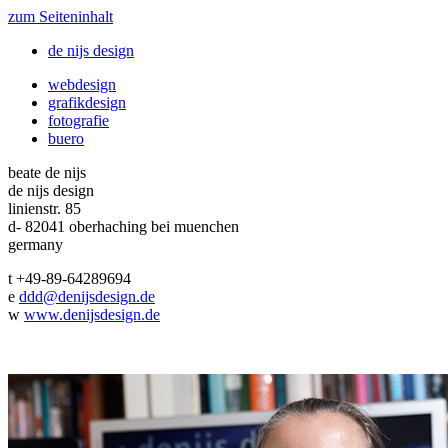
zum Seiteninhalt
de nijs design
webdesign
grafikdesign
fotografie
buero
beate de nijs
de nijs design
linienstr. 85
d- 82041 oberhaching bei muenchen
germany
t +49-89-64289694
e
ddd@denijsdesign.de
w
www.denijsdesign.de